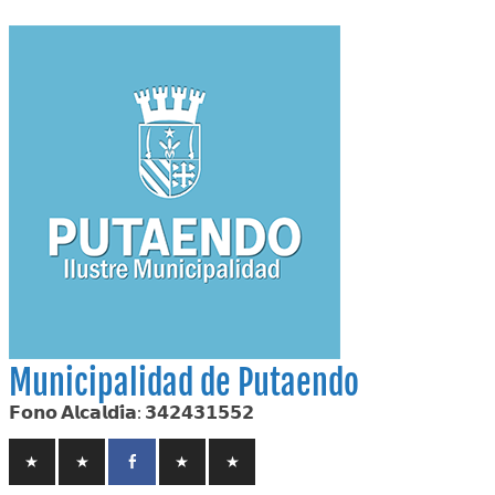
Skip
to
content
Municipalidad de Putaendo
𝗙𝗼𝗻𝗼 𝗔𝗹𝗰𝗮𝗹𝗱𝗶́𝗮: 𝟯𝟰𝟮𝟰𝟯𝟭𝟱𝟱𝟮