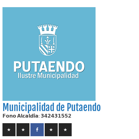
Skip
to
content
Municipalidad de Putaendo
𝗙𝗼𝗻𝗼 𝗔𝗹𝗰𝗮𝗹𝗱𝗶́𝗮: 𝟯𝟰𝟮𝟰𝟯𝟭𝟱𝟱𝟮