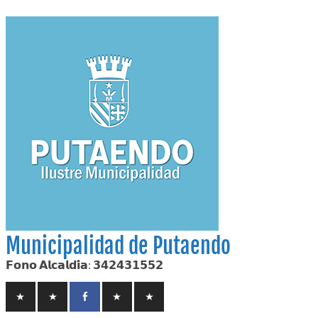
Skip
to
content
Municipalidad de Putaendo
𝗙𝗼𝗻𝗼 𝗔𝗹𝗰𝗮𝗹𝗱𝗶́𝗮: 𝟯𝟰𝟮𝟰𝟯𝟭𝟱𝟱𝟮