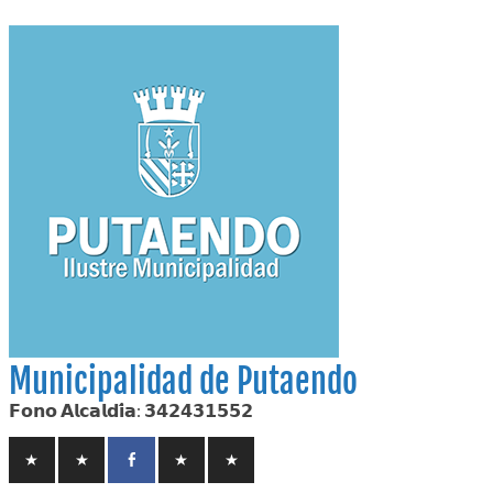
Skip
to
content
Municipalidad de Putaendo
𝗙𝗼𝗻𝗼 𝗔𝗹𝗰𝗮𝗹𝗱𝗶́𝗮: 𝟯𝟰𝟮𝟰𝟯𝟭𝟱𝟱𝟮