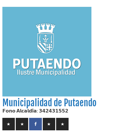
Skip
to
content
Municipalidad de Putaendo
𝗙𝗼𝗻𝗼 𝗔𝗹𝗰𝗮𝗹𝗱𝗶́𝗮: 𝟯𝟰𝟮𝟰𝟯𝟭𝟱𝟱𝟮