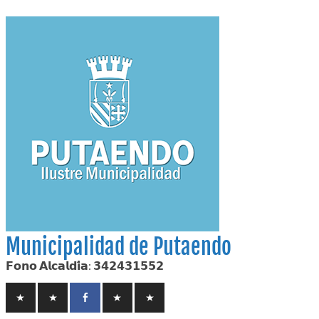
Skip
to
content
Municipalidad de Putaendo
𝗙𝗼𝗻𝗼 𝗔𝗹𝗰𝗮𝗹𝗱𝗶́𝗮: 𝟯𝟰𝟮𝟰𝟯𝟭𝟱𝟱𝟮