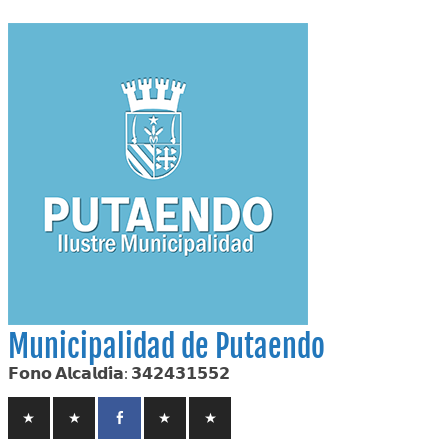
Skip
to
content
Municipalidad de Putaendo
𝗙𝗼𝗻𝗼 𝗔𝗹𝗰𝗮𝗹𝗱𝗶́𝗮: 𝟯𝟰𝟮𝟰𝟯𝟭𝟱𝟱𝟮