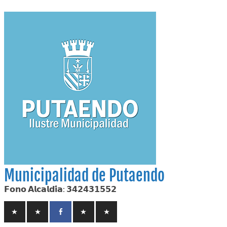
Skip
to
content
Municipalidad de Putaendo
𝗙𝗼𝗻𝗼 𝗔𝗹𝗰𝗮𝗹𝗱𝗶́𝗮: 𝟯𝟰𝟮𝟰𝟯𝟭𝟱𝟱𝟮