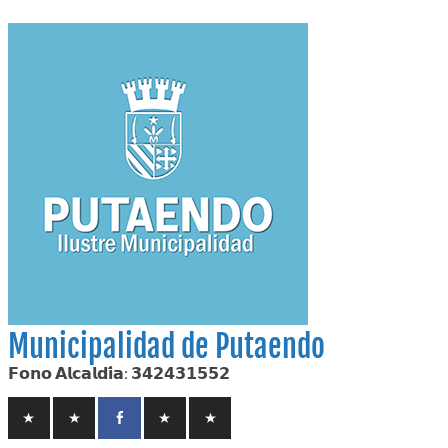
Skip
to
content
Municipalidad de Putaendo
𝗙𝗼𝗻𝗼 𝗔𝗹𝗰𝗮𝗹𝗱𝗶́𝗮: 𝟯𝟰𝟮𝟰𝟯𝟭𝟱𝟱𝟮