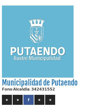
Skip
to
content
Municipalidad de Putaendo
𝗙𝗼𝗻𝗼 𝗔𝗹𝗰𝗮𝗹𝗱𝗶́𝗮: 𝟯𝟰𝟮𝟰𝟯𝟭𝟱𝟱𝟮