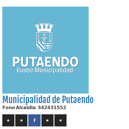
Skip
to
content
Municipalidad de Putaendo
𝗙𝗼𝗻𝗼 𝗔𝗹𝗰𝗮𝗹𝗱𝗶́𝗮: 𝟯𝟰𝟮𝟰𝟯𝟭𝟱𝟱𝟮