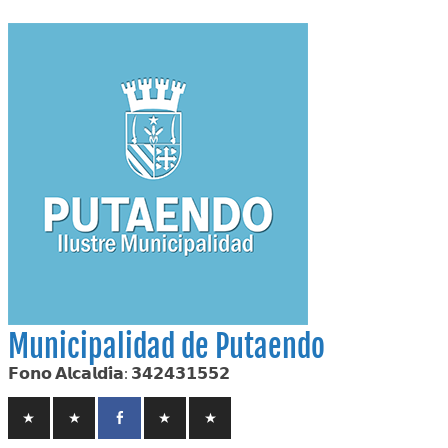
Skip
to
content
Municipalidad de Putaendo
𝗙𝗼𝗻𝗼 𝗔𝗹𝗰𝗮𝗹𝗱𝗶́𝗮: 𝟯𝟰𝟮𝟰𝟯𝟭𝟱𝟱𝟮