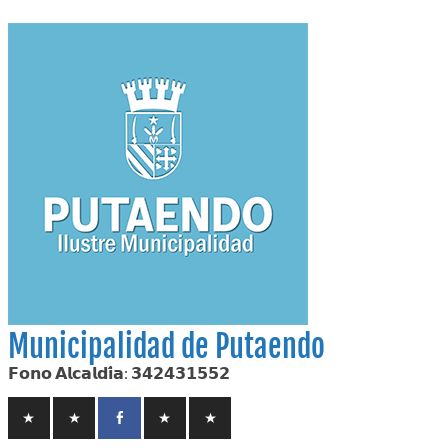
Skip
to
content
Municipalidad de Putaendo
𝗙𝗼𝗻𝗼 𝗔𝗹𝗰𝗮𝗹𝗱𝗶́𝗮: 𝟯𝟰𝟮𝟰𝟯𝟭𝟱𝟱𝟮