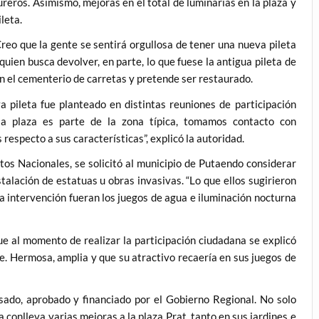
reros. Asimismo, mejoras en el total de luminarias en la plaza y
ileta.
o que la gente se sentirá orgullosa de tener una nueva pileta
quien busca devolver, en parte, lo que fuese la antigua pileta de
en el cementerio de carretas y pretende ser restaurado.
leta fue planteado en distintas reuniones de participación
la plaza es parte de la zona típica, tomamos contacto con
specto a sus características”, explicó la autoridad.
acionales, se solicitó al municipio de Putaendo considerar
stalación de estatuas u obras invasivas. “Lo que ellos sugirieron
 la intervención fueran los juegos de agua e iluminación nocturna
al momento de realizar la participación ciudadana se explicó
le. Hermosa, amplia y que su atractivo recaería en sus juegos de
do, aprobado y financiado por el Gobierno Regional. No solo
ra conlleva varias mejoras a la plaza Prat, tanto en sus jardines e