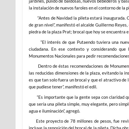
jardines, pulido de baldosas, nuevos bebederos y basu
la instalación de nuevos faroles en el contorno de la p
“Antes de Navidad la pileta estará inaugurada. Cre
de gran nivel”, manifestó el alcalde Guillermo Reyes, 
piedra de la plaza Prat; brocal que hoy se encuentra 
“El interés de que Putaendo tuviera una nueva pi
ciudadana. En ese contexto y considerando que 
Monumentos Nacionales para pedir recomendaciones re
Dentro de éstas recomendaciones de Monumentos N
las reducidas dimensiones de la plaza, evitando la in
es que tan solo fuera un brocal y que el atractivo de
que pudiese tener”, manifestó el edil.
“Es importante que la gente sepa con claridad que 
que sería una pileta simple, muy elegante, pero simp
agua e iluminación”, agregó.
Este proyecto de 78 millones de pesos, fue revisa
incluye la reposición del brocal de la pileta. Dicha ob