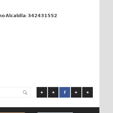
𝗼 𝗔𝗹𝗰𝗮𝗹𝗱𝗶́𝗮: 𝟯𝟰𝟮𝟰𝟯𝟭𝟱𝟱𝟮