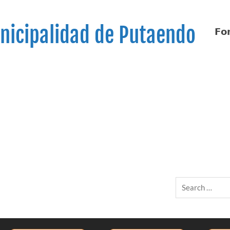
nicipalidad de Putaendo
𝗙𝗼