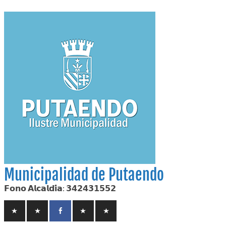
Skip
to
content
Municipalidad de Putaendo
𝗙𝗼𝗻𝗼 𝗔𝗹𝗰𝗮𝗹𝗱𝗶́𝗮: 𝟯𝟰𝟮𝟰𝟯𝟭𝟱𝟱𝟮