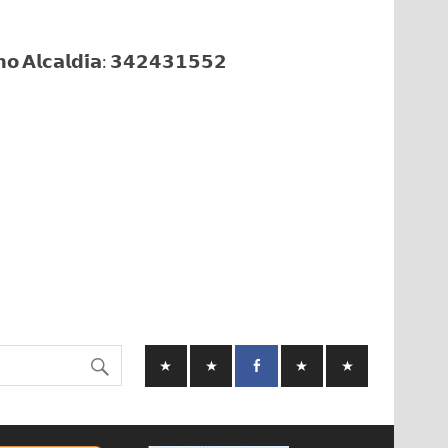
𝗼 𝗔𝗹𝗰𝗮𝗹𝗱𝗶́𝗮: 𝟯𝟰𝟮𝟰𝟯𝟭𝟱𝟱𝟮