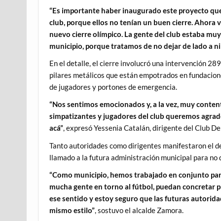
“Es importante haber inaugurado este proyecto que n
club, porque ellos no tenían un buen cierre. Ahora 
nuevo cierre olímpico. La gente del club estaba m
municipio, porque tratamos de no dejar de lado a n
En el detalle, el cierre involucró una intervención 28
pilares metálicos que están empotrados en fundacion
de jugadores y portones de emergencia.
“Nos sentimos emocionados y, a la vez, muy content
simpatizantes y jugadores del club queremos agrad
acá”
, expresó Yessenia Catalán, dirigente del Club D
Tanto autoridades como dirigentes manifestaron el de
llamado a la futura administración municipal para no
“Como municipio, hemos trabajado en conjunto para
mucha gente en torno al fútbol, puedan concretar p
ese sentido y estoy seguro que las futuras autorida
mismo estilo”
, sostuvo el alcalde Zamora.