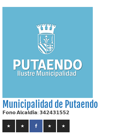
Skip
to
content
Municipalidad de Putaendo
𝗙𝗼𝗻𝗼 𝗔𝗹𝗰𝗮𝗹𝗱𝗶́𝗮: 𝟯𝟰𝟮𝟰𝟯𝟭𝟱𝟱𝟮