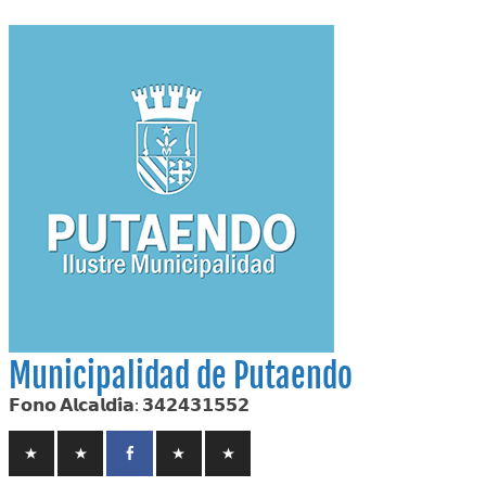
Skip
to
content
Municipalidad de Putaendo
𝗙𝗼𝗻𝗼 𝗔𝗹𝗰𝗮𝗹𝗱𝗶́𝗮: 𝟯𝟰𝟮𝟰𝟯𝟭𝟱𝟱𝟮