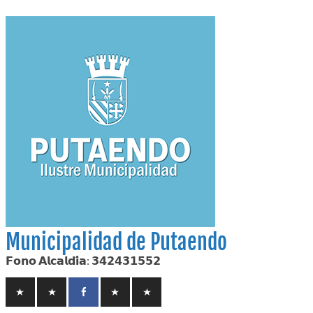
Skip
to
content
Municipalidad de Putaendo
𝗙𝗼𝗻𝗼 𝗔𝗹𝗰𝗮𝗹𝗱𝗶́𝗮: 𝟯𝟰𝟮𝟰𝟯𝟭𝟱𝟱𝟮