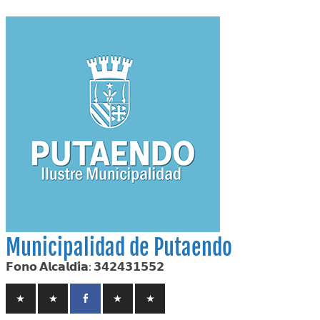
Skip
to
content
Municipalidad de Putaendo
𝗙𝗼𝗻𝗼 𝗔𝗹𝗰𝗮𝗹𝗱𝗶́𝗮: 𝟯𝟰𝟮𝟰𝟯𝟭𝟱𝟱𝟮