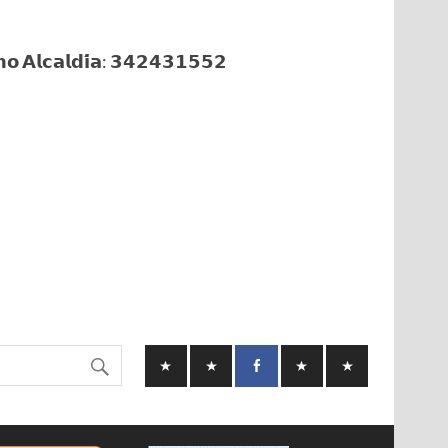
𝗼 𝗔𝗹𝗰𝗮𝗹𝗱𝗶́𝗮: 𝟯𝟰𝟮𝟰𝟯𝟭𝟱𝟱𝟮