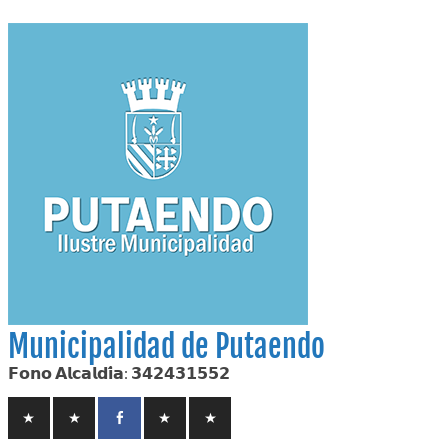
Skip
to
content
Municipalidad de Putaendo
𝗙𝗼𝗻𝗼 𝗔𝗹𝗰𝗮𝗹𝗱𝗶́𝗮: 𝟯𝟰𝟮𝟰𝟯𝟭𝟱𝟱𝟮