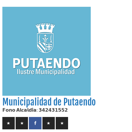
Skip
to
content
Municipalidad de Putaendo
𝗙𝗼𝗻𝗼 𝗔𝗹𝗰𝗮𝗹𝗱𝗶́𝗮: 𝟯𝟰𝟮𝟰𝟯𝟭𝟱𝟱𝟮