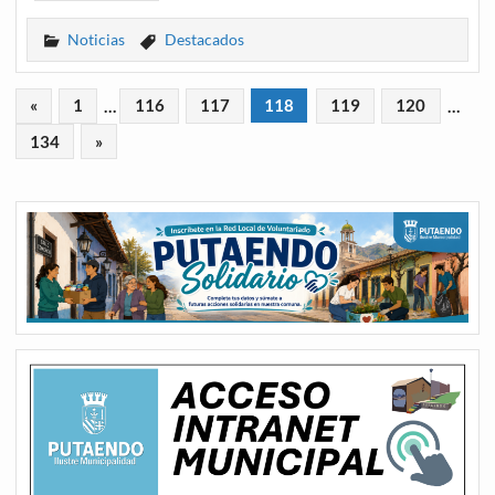
Noticias
Destacados
«
1
…
116
117
118
119
120
…
134
»