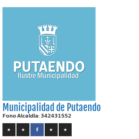
Skip
to
content
Municipalidad de Putaendo
𝗙𝗼𝗻𝗼 𝗔𝗹𝗰𝗮𝗹𝗱𝗶́𝗮: 𝟯𝟰𝟮𝟰𝟯𝟭𝟱𝟱𝟮