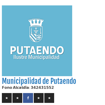
Skip
to
content
Municipalidad de Putaendo
𝗙𝗼𝗻𝗼 𝗔𝗹𝗰𝗮𝗹𝗱𝗶́𝗮: 𝟯𝟰𝟮𝟰𝟯𝟭𝟱𝟱𝟮