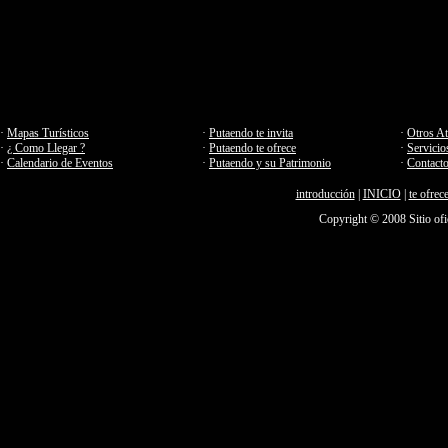
·
Mapas Turísticos
·
Putaendo te invita
·
Otros At
·
¿ Como Llegar ?
·
Putaendo te ofrece
·
Servicio
·
Calendario de Eventos
·
Putaendo y su Patrimonio
·
Contact
introducción
|
INICIO
|
te ofrec
Copyright © 2008 Sitio ofi