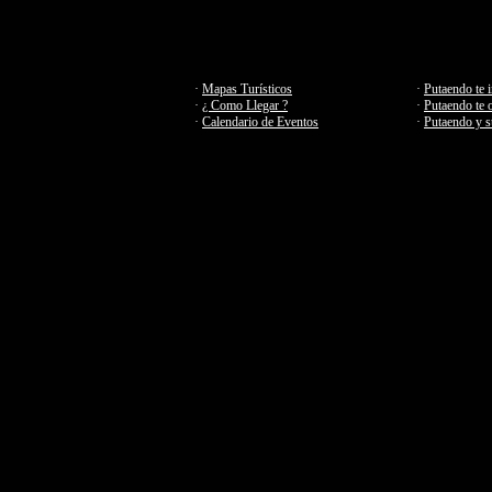
·
Mapas Turísticos
·
Putaendo te i
·
¿ Como Llegar ?
·
Putaendo te 
·
Calendario de Eventos
·
Putaendo y s