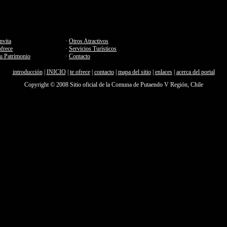
nvita
·
Otros Atractivos
ofrece
·
Servicios Turísticos
u Patrimonio
·
Contacto
introducción
|
INICIO
|
te ofrece
|
contacto
|
mapa del sitio
|
enlaces
|
acerca del portal
Copyright © 2008 Sitio oficial de la Comuna de Putaendo V Región, Chile