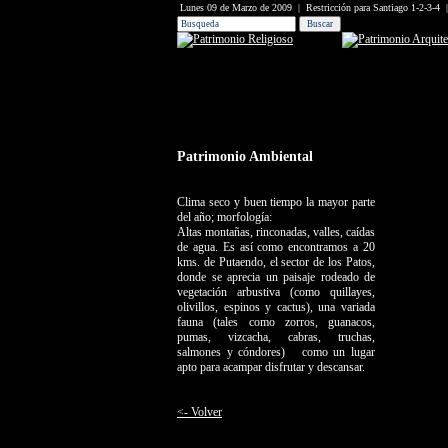
Lunes 09 de Marzo de 2009 | Restricción pa
Patrimonio Ambiental
Clima seco y buen tiempo la mayor parte
del año; morfología:
Altas montañas, rinconadas, valles, caídas
de agua. Es así como encontramos a 20
kms. de Putaendo, el sector de los Patos,
donde se aprecia un paisaje rodeado de
vegetación arbustiva (como quillayes,
olivillos, espinos y cactus), una variada
fauna (tales como zorros, guanacos,
pumas, vizcacha, cabras, truchas,
salmones y cóndores) como un lugar
apto para acampar disfrutar y descansar.
<- Volver