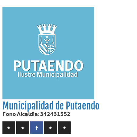
Skip
to
content
Municipalidad de Putaendo
𝗙𝗼𝗻𝗼 𝗔𝗹𝗰𝗮𝗹𝗱𝗶́𝗮: 𝟯𝟰𝟮𝟰𝟯𝟭𝟱𝟱𝟮