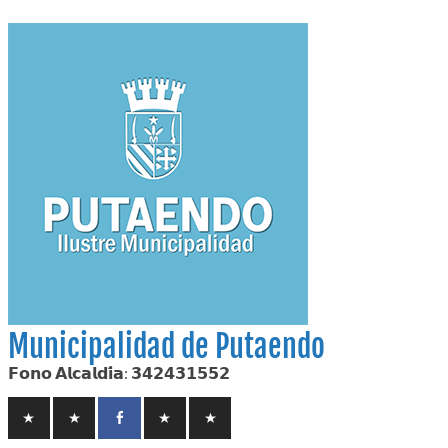
Skip
to
content
Municipalidad de Putaendo
𝗙𝗼𝗻𝗼 𝗔𝗹𝗰𝗮𝗹𝗱𝗶́𝗮: 𝟯𝟰𝟮𝟰𝟯𝟭𝟱𝟱𝟮