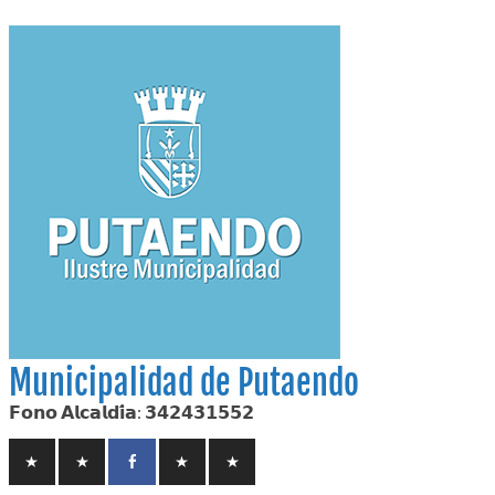
Skip
to
content
Municipalidad de Putaendo
𝗙𝗼𝗻𝗼 𝗔𝗹𝗰𝗮𝗹𝗱𝗶́𝗮: 𝟯𝟰𝟮𝟰𝟯𝟭𝟱𝟱𝟮