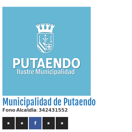
Skip
to
content
Municipalidad de Putaendo
𝗙𝗼𝗻𝗼 𝗔𝗹𝗰𝗮𝗹𝗱𝗶́𝗮: 𝟯𝟰𝟮𝟰𝟯𝟭𝟱𝟱𝟮