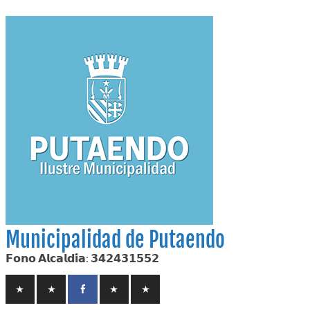
Skip
to
content
Municipalidad de Putaendo
𝗙𝗼𝗻𝗼 𝗔𝗹𝗰𝗮𝗹𝗱𝗶́𝗮: 𝟯𝟰𝟮𝟰𝟯𝟭𝟱𝟱𝟮