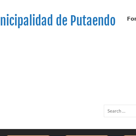
nicipalidad de Putaendo
𝗙𝗼