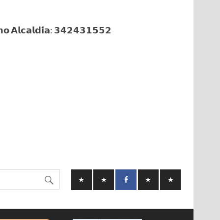
𝗼 𝗔𝗹𝗰𝗮𝗹𝗱𝗶́𝗮: 𝟯𝟰𝟮𝟰𝟯𝟭𝟱𝟱𝟮