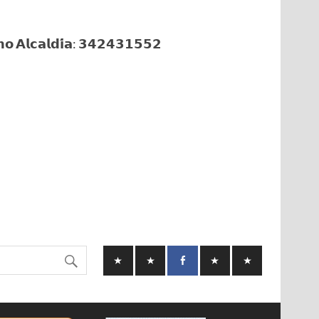
𝗼 𝗔𝗹𝗰𝗮𝗹𝗱𝗶́𝗮: 𝟯𝟰𝟮𝟰𝟯𝟭𝟱𝟱𝟮